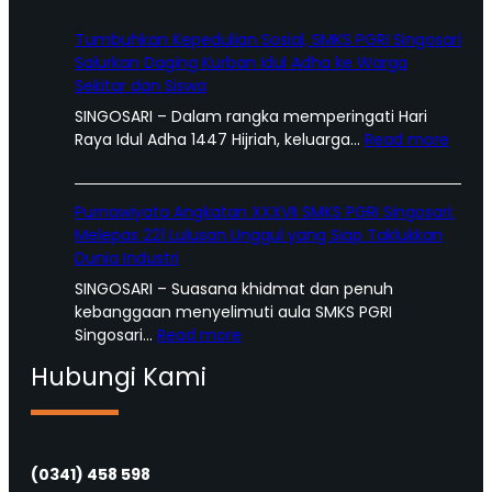
Tumbuhkan Kepedulian Sosial, SMKS PGRI Singosari
Salurkan Daging Kurban Idul Adha ke Warga
Sekitar dan Siswa
SINGOSARI – Dalam rangka memperingati Hari
:
Raya Idul Adha 1447 Hijriah, keluarga…
Read more
T
u
m
Purnawiyata Angkatan XXXVII SMKS PGRI Singosari:
b
Melepas 221 Lulusan Unggul yang Siap Taklukkan
u
Dunia Industri
h
SINGOSARI – Suasana khidmat dan penuh
k
kebanggaan menyelimuti aula SMKS PGRI
a
:
Singosari…
Read more
n
P
K
Hubungi Kami
u
e
r
p
n
e
a
d
w
(0341) 458 598
u