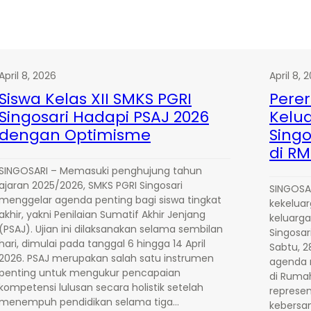
April 8, 2026
April 8, 
Siswa Kelas XII SMKS PGRI
Perer
Singosari Hadapi PSAJ 2026
Kelu
dengan Optimisme
Singo
di RM
SINGOSARI – Memasuki penghujung tahun
ajaran 2025/2026, SMKS PGRI Singosari
SINGOSA
menggelar agenda penting bagi siswa tingkat
kekeluar
akhir, yakni Penilaian Sumatif Akhir Jenjang
keluarga
(PSAJ). Ujian ini dilaksanakan selama sembilan
Singosar
hari, dimulai pada tanggal 6 hingga 14 April
Sabtu, 2
2026. PSAJ merupakan salah satu instrumen
agenda 
penting untuk mengukur pencapaian
di Ruma
kompetensi lulusan secara holistik setelah
represe
menempuh pendidikan selama tiga…
kebersa