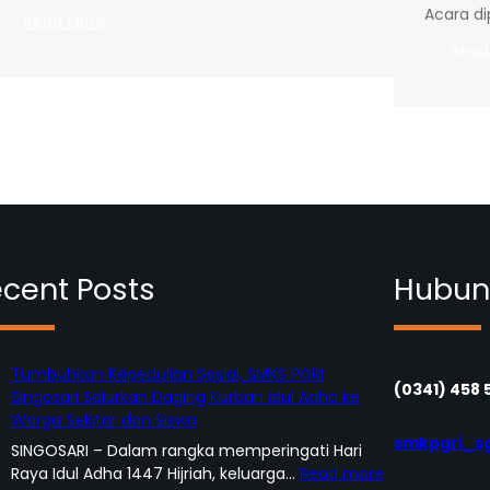
Acara di
:
Read More
Siswa
Read
Kelas
XII
SMKS
PGRI
Singosari
Hadapi
PSAJ
2026
dengan
Optimisme
cent Posts
Hubun
Tumbuhkan Kepedulian Sosial, SMKS PGRI
(0341) 458 
Singosari Salurkan Daging Kurban Idul Adha ke
Warga Sekitar dan Siswa
smkpgri_s
SINGOSARI – Dalam rangka memperingati Hari
:
Raya Idul Adha 1447 Hijriah, keluarga…
Read more