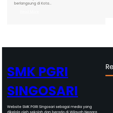
berlangsung di Kota…
:
Read More
Siswa
TOI
SMKS
PGRI
Singosari
Wakili
Kabupaten
Malang
di
Ajang
Re
SMK PGRI
LKS
Tingkat
Provinsi
SINGOSARI
Jawa
Timur
2026
Website SMK PGRI Singosari sebagai media yang
dikelola oleh sekolah dan berada di Wilayah Negara