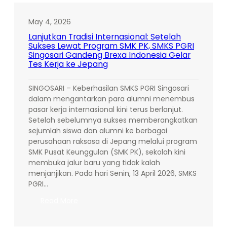
Dunia
Kerja,
May 4, 2026
SMKS
Lanjutkan Tradisi Internasional: Setelah
PGRI
Sukses Lewat Program SMK PK, SMKS PGRI
Singosari
Singosari Gandeng Brexa Indonesia Gelar
Sukses
Tes Kerja ke Jepang
Gelar
Job
SINGOSARI – Keberhasilan SMKS PGRI Singosari
Fair
dalam mengantarkan para alumni menembus
2026
pasar kerja internasional kini terus berlanjut.
yang
Setelah sebelumnya sukses memberangkatkan
Diikuti
sejumlah siswa dan alumni ke berbagai
Ratusan
perusahaan raksasa di Jepang melalui program
Peserta
SMK Pusat Keunggulan (SMK PK), sekolah kini
membuka jalur baru yang tidak kalah
menjanjikan. Pada hari Senin, 13 April 2026, SMKS
PGRI…
:
Read More
Lanjutkan
Tradisi