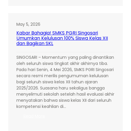
Angkatan
XXXVII
SMKS
PGRI
May 5, 2026
Singosari:
Kabar Bahagia! SMKS PGRI Singosari
Melepas
Umumkan Kelulusan 100% Siswa Kelas XII
221
dan Bagikan SKL
Lulusan
Unggul
SINGOSARI – Momentum yang paling dinantikan
yang
oleh seluruh siswa tingkat akhir akhirnya tiba.
Siap
Pada hari Senin, 4 Mei 2026, SMKS PGRI Singosari
Taklukkan
secara resmi merilis pengumuman kelulusan
Dunia
bagi seluruh siswa kelas XII tahun ajaran
Industri
2025/2026. Suasana haru sekaligus bangga
menyelimuti sekolah setelah hasil evaluasi akhir
menyatakan bahwa siswa kelas XII dari seluruh
kompetensi keahlian di…
:
Read More
Kabar
Bahagia!