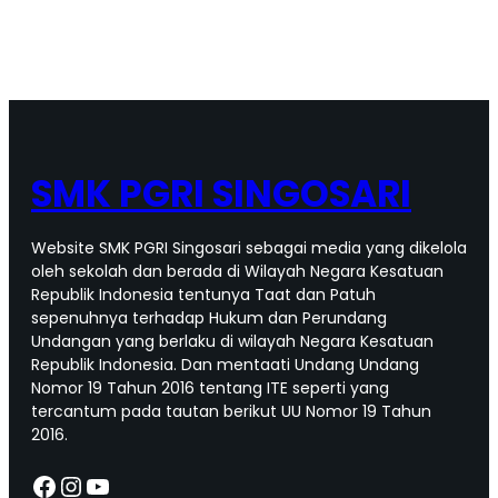
ke
Negeri
Sakura:
Kesuksesan
Program
Kerja
ke
Jepang
SMK PGRI SINGOSARI
SMKS
PGRI
Singosari
Website SMK PGRI Singosari sebagai media yang dikelola
oleh sekolah dan berada di Wilayah Negara Kesatuan
Republik Indonesia tentunya Taat dan Patuh
sepenuhnya terhadap Hukum dan Perundang
Undangan yang berlaku di wilayah Negara Kesatuan
Republik Indonesia. Dan mentaati Undang Undang
Nomor 19 Tahun 2016 tentang ITE seperti yang
tercantum pada tautan berikut UU Nomor 19 Tahun
2016.
Facebook
Instagram
YouTube