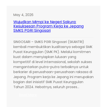
Internasional:
Setelah
Sukses
May 4, 2026
Lewat
Wujudkan Mimpi ke Negeri Sakura:
Program
Kesuksesan Program Kerja ke Jepang
SMK
SMKS PGRI Singosari
PK,
SMKS
SINGOSARI – SMKS PGRI Singosari (SKANTRI)
PGRI
kembali membuktikan kualitasnya sebagai SMK
Singosari
Pusat Keunggulan (SMK PK). Melalui komitmen
Gandeng
kuat dalam menyiapkan lulusan yang
Brexa
kompetitif di level internasional, sekolah sukses
Indonesia
mengantarkan putra-putra terbaiknya untuk
Gelar
berkarier di perusahaan-perusahaan raksasa di
Tes
Jepang. Program kerja ke Jepang ini merupakan
Kerja
bagian dari inisiatif SMK Pusat Keunggulan
ke
Tahun 2024. Hebatnya, seluruh proses…
Jepang
:
Read More
Wujudkan
Mimpi