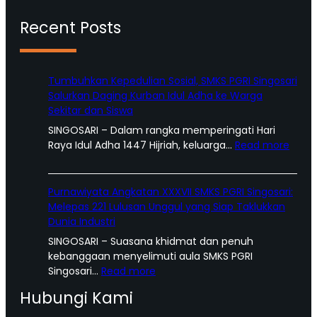
Recent Posts
Tumbuhkan Kepedulian Sosial, SMKS PGRI Singosari
Salurkan Daging Kurban Idul Adha ke Warga
Sekitar dan Siswa
SINGOSARI – Dalam rangka memperingati Hari
:
Raya Idul Adha 1447 Hijriah, keluarga…
Read more
T
u
m
Purnawiyata Angkatan XXXVII SMKS PGRI Singosari:
b
Melepas 221 Lulusan Unggul yang Siap Taklukkan
u
Dunia Industri
h
SINGOSARI – Suasana khidmat dan penuh
k
kebanggaan menyelimuti aula SMKS PGRI
a
:
Singosari…
Read more
n
P
K
Hubungi Kami
u
e
r