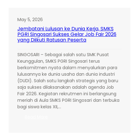
SMKS
PGRI
Singosari
May 5, 2026
Umumkan
Jembatani Lulusan ke Dunia Kerja, SMKS
Kelulusan
PGRI Singosari Sukses Gelar Job Fair 2026
100%
yang Diikuti Ratusan Peserta
Siswa
Kelas
SINGOSARI – Sebagai salah satu SMK Pusat
XII
Keunggulan, SMKS PGRI Singosari terus
dan
berkomitmen nyata dalam menyalurkan para
Bagikan
lulusannya ke dunia usaha dan dunia industri
SKL
(DUDI). Salah satu langkah strategis yang baru
saja sukses dilaksanakan adalah agenda Job
Fair 2026. Kegiatan rekrutmen ini berlangsung
meriah di Aula SMKS PGRI Singosari dan terbuka
bagi siswa kelas XII,…
:
Read More
Jembatani
Lulusan
ke