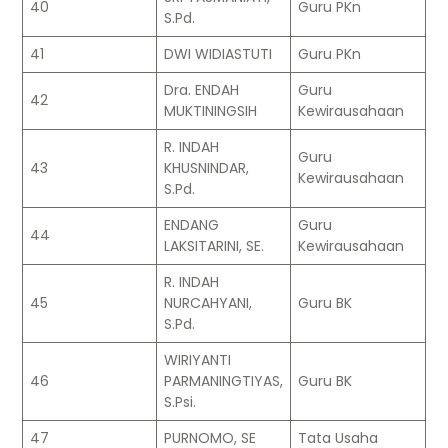
40
Guru PKn
S.Pd.
41
DWI WIDIASTUTI
Guru PKn
Dra. ENDAH
Guru
42
MUKTININGSIH
Kewirausahaan
R. INDAH
Guru
43
KHUSNINDAR,
Kewirausahaan
S.Pd.
ENDANG
Guru
44
LAKSITARINI, SE.
Kewirausahaan
R. INDAH
45
NURCAHYANI,
Guru BK
S.Pd.
WIRIYANTI
46
PARMANINGTIYAS,
Guru BK
S.Psi.
47
PURNOMO, SE
Tata Usaha