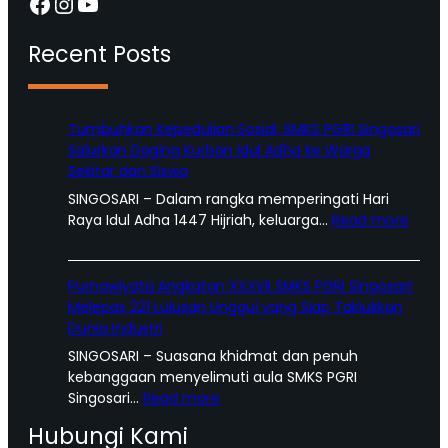
Facebook
Instagram
YouTube
Recent Posts
Tumbuhkan Kepedulian Sosial, SMKS PGRI Singosari
Salurkan Daging Kurban Idul Adha ke Warga
Sekitar dan Siswa
SINGOSARI – Dalam rangka memperingati Hari
:
Raya Idul Adha 1447 Hijriah, keluarga…
Read more
T
u
m
Purnawiyata Angkatan XXXVII SMKS PGRI Singosari:
b
Melepas 221 Lulusan Unggul yang Siap Taklukkan
u
Dunia Industri
h
SINGOSARI – Suasana khidmat dan penuh
k
kebanggaan menyelimuti aula SMKS PGRI
a
:
Singosari…
Read more
n
P
K
Hubungi Kami
u