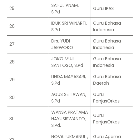
SAIFUL ANAM,
25
Guru IPAS
S.Pd
IDUK SRI WINARTI,
Guru Bahasa
26
S.Pd
Indonesia
Drs. YUDI
Guru Bahasa
27
JARWOKO
Indonesia
JOKO MUJI
Guru Bahasa
28
SANTOSO, S.Pd
Indonesia
LINDA MAYASARI,
Guru Bahasa
29
S.Pd
Daerah
AGUS SETIAWAN,
Guru
30
S.Pd
PenjasOrkes
WANSA PRATAMA
Guru
31
HAYUSISWANTO,
PenjasOrkes
S.Pd.
NOVA LUKMANUL ,
Guru Agama
32