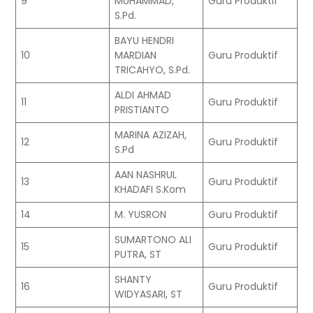
9
MUHAMMAD,
Guru Produktif
S.Pd.
BAYU HENDRI
10
MARDIAN
Guru Produktif
TRICAHYO, S.Pd.
ALDI AHMAD
11
Guru Produktif
PRISTIANTO
MARINA AZIZAH,
12
Guru Produktif
S.Pd
AAN NASHRUL
13
Guru Produktif
KHADAFI S.Kom
14
M. YUSRON
Guru Produktif
SUMARTONO ALI
15
Guru Produktif
PUTRA, ST
SHANTY
16
Guru Produktif
WIDYASARI, ST