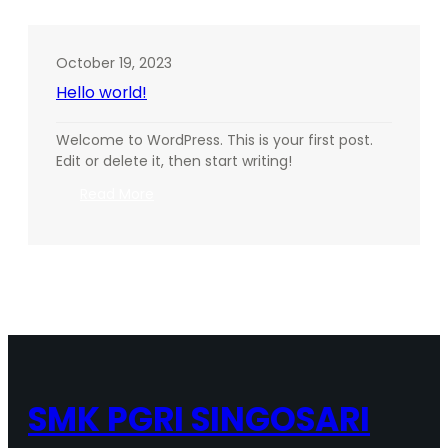
Unggul
melalui
LDKS
October 19, 2023
OSIS
Hello world!
SMK
PGRI
Singosari
Welcome to WordPress. This is your first post.
2023-
Edit or delete it, then start writing!
2024
:
Read More
di
Hello
Coban
world!
Talun
SMK PGRI SINGOSARI