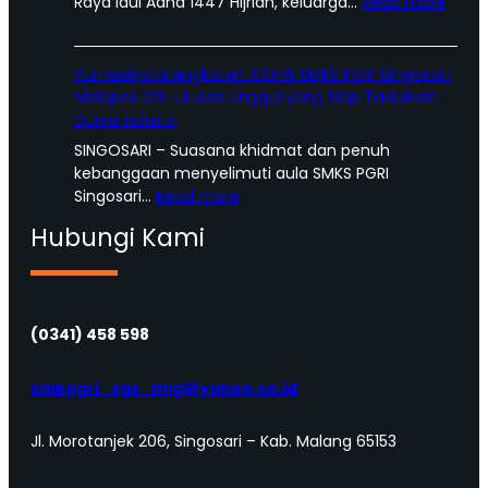
:
Raya Idul Adha 1447 Hijriah, keluarga…
Read more
T
u
m
Purnawiyata Angkatan XXXVII SMKS PGRI Singosari:
b
Melepas 221 Lulusan Unggul yang Siap Taklukkan
u
Dunia Industri
h
SINGOSARI – Suasana khidmat dan penuh
k
kebanggaan menyelimuti aula SMKS PGRI
a
:
Singosari…
Read more
n
P
K
Hubungi Kami
u
e
r
p
n
e
a
d
w
(0341) 458 598
u
i
l
y
smkpgri_sgs_mlg@yahoo.co.id
i
a
a
t
n
Jl. Morotanjek 206, Singosari – Kab. Malang 65153
a
S
A
o