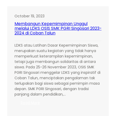
Pesta
Pora
Abadi
October 19, 2023
(Mie
Membangun Kepemimpinan Unggul
Gacoan)
melalui LDKS OSIS SMK PGRI Singosari 2023-
di
2024 di Coban Talun
SMK
PGRI
LDKS atau Latihan Dasar Kepemimpinan Siswa,
Singosari:
merupakan suatu kegiatan yang tidak hanya
Menapaki
memperkuat keterampilan kepemimpinan,
Karir
tetapi juga membangun solidaritas di antara
Bersama
siswa. Pada 25-26 November 2023, OSIS SMK
PGRI Singosari menggelar LDKS yang inspiratif di
Coban Talun, menciptakan pengalaman tak
terlupakan bagi siswa sebagai pemimpin masa
depan. SMK PGRI Singosari, dengan tradisi
panjang dalam pendidikan,…
:
Read More
Membangun
Kepemimpinan