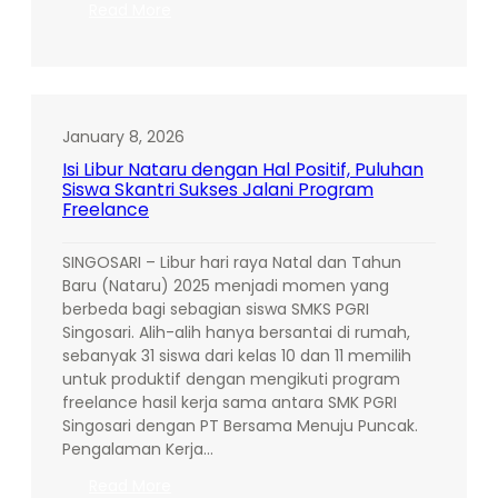
:
Read More
Peluang
Emas
Karir
2026!
SMKS
January 8, 2026
PGRI
Isi Libur Nataru dengan Hal Positif, Puluhan
Singosari
Siswa Skantri Sukses Jalani Program
Gandeng
Freelance
PT
Arthawenasakti
SINGOSARI – Libur hari raya Natal dan Tahun
Gemilang
Baru (Nataru) 2025 menjadi momen yang
dalam
berbeda bagi sebagian siswa SMKS PGRI
Open
Singosari. Alih-alih hanya bersantai di rumah,
Recruitment
sebanyak 31 siswa dari kelas 10 dan 11 memilih
untuk produktif dengan mengikuti program
freelance hasil kerja sama antara SMK PGRI
Singosari dengan PT Bersama Menuju Puncak.
Pengalaman Kerja…
:
Read More