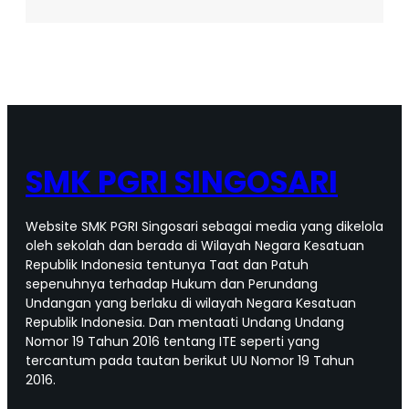
Tanpa
Batas!
Skantri
Modification
Contest
2025
Sukses
Pukau
Pengunjung
SMK PGRI SINGOSARI
Website SMK PGRI Singosari sebagai media yang dikelola
oleh sekolah dan berada di Wilayah Negara Kesatuan
Republik Indonesia tentunya Taat dan Patuh
sepenuhnya terhadap Hukum dan Perundang
Undangan yang berlaku di wilayah Negara Kesatuan
Republik Indonesia. Dan mentaati Undang Undang
Nomor 19 Tahun 2016 tentang ITE seperti yang
tercantum pada tautan berikut UU Nomor 19 Tahun
2016.