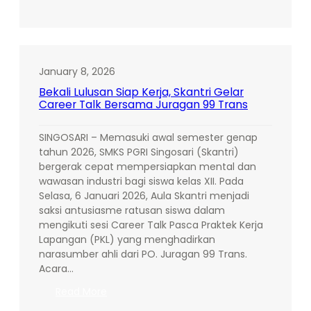
Isi
Libur
Nataru
dengan
Hal
January 8, 2026
Positif,
Bekali Lulusan Siap Kerja, Skantri Gelar
Puluhan
Career Talk Bersama Juragan 99 Trans
Siswa
Skantri
SINGOSARI – Memasuki awal semester genap
Sukses
tahun 2026, SMKS PGRI Singosari (Skantri)
Jalani
bergerak cepat mempersiapkan mental dan
Program
wawasan industri bagi siswa kelas XII. Pada
Freelance
Selasa, 6 Januari 2026, Aula Skantri menjadi
saksi antusiasme ratusan siswa dalam
mengikuti sesi Career Talk Pasca Praktek Kerja
Lapangan (PKL) yang menghadirkan
narasumber ahli dari PO. Juragan 99 Trans.
Acara…
:
Read More
Bekali