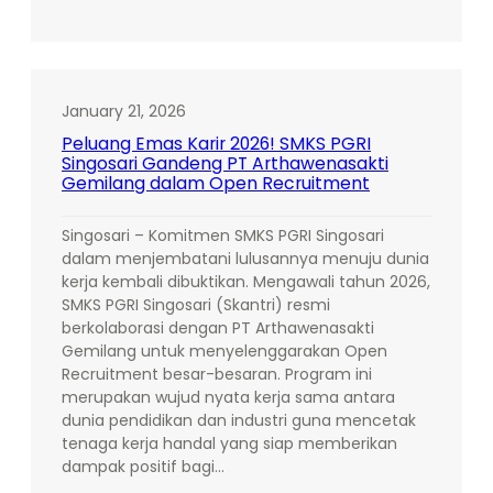
SMKS
PGRI
Singosari
Gelar
Open
January 21, 2026
Recruitment
Peluang Emas Karir 2026! SMKS PGRI
Bersama
Singosari Gandeng PT Arthawenasakti
PT
Gemilang dalam Open Recruitment
Artawena
Sakti
Singosari – Komitmen SMKS PGRI Singosari
Gemilang:
dalam menjembatani lulusannya menuju dunia
Jembatani
kerja kembali dibuktikan. Mengawali tahun 2026,
Siswa
SMKS PGRI Singosari (Skantri) resmi
dan
berkolaborasi dengan PT Arthawenasakti
Alumni
Gemilang untuk menyelenggarakan Open
Menuju
Recruitment besar-besaran. Program ini
Dunia
merupakan wujud nyata kerja sama antara
Kerja
dunia pendidikan dan industri guna mencetak
tenaga kerja handal yang siap memberikan
dampak positif bagi…