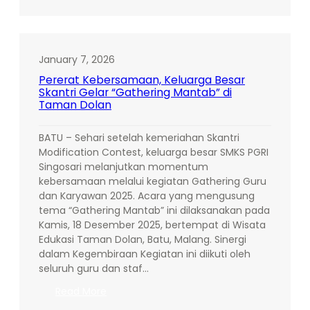
Lulusan
Siap
Kerja,
Skantri
January 7, 2026
Gelar
Pererat Kebersamaan, Keluarga Besar
Career
Skantri Gelar “Gathering Mantab” di
Talk
Taman Dolan
Bersama
Juragan
BATU – Sehari setelah kemeriahan Skantri
99
Modification Contest, keluarga besar SMKS PGRI
Trans
Singosari melanjutkan momentum
kebersamaan melalui kegiatan Gathering Guru
dan Karyawan 2025. Acara yang mengusung
tema “Gathering Mantab” ini dilaksanakan pada
Kamis, 18 Desember 2025, bertempat di Wisata
Edukasi Taman Dolan, Batu, Malang. Sinergi
dalam Kegembiraan Kegiatan ini diikuti oleh
seluruh guru dan staf…
:
Read More
Pererat