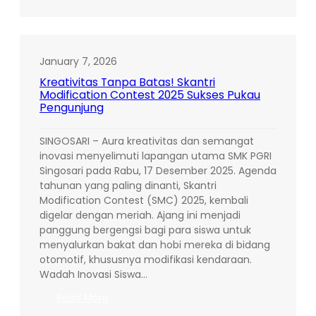
Kebersamaan,
Keluarga
Besar
Skantri
January 7, 2026
Gelar
Kreativitas Tanpa Batas! Skantri
“Gathering
Modification Contest 2025 Sukses Pukau
Mantab”
Pengunjung
di
Taman
SINGOSARI – Aura kreativitas dan semangat
Dolan
inovasi menyelimuti lapangan utama SMK PGRI
Singosari pada Rabu, 17 Desember 2025. Agenda
tahunan yang paling dinanti, Skantri
Modification Contest (SMC) 2025, kembali
digelar dengan meriah. Ajang ini menjadi
panggung bergengsi bagi para siswa untuk
menyalurkan bakat dan hobi mereka di bidang
otomotif, khususnya modifikasi kendaraan.
Wadah Inovasi Siswa…
:
Read More
Kreativitas