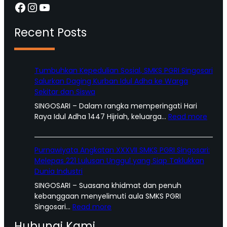
Facebook
Instagram
YouTube
Recent Posts
Tumbuhkan Kepedulian Sosial, SMKS PGRI Singosari
Salurkan Daging Kurban Idul Adha ke Warga
Sekitar dan Siswa
SINGOSARI – Dalam rangka memperingati Hari
:
Raya Idul Adha 1447 Hijriah, keluarga…
Read more
T
u
m
Purnawiyata Angkatan XXXVII SMKS PGRI Singosari:
b
Melepas 221 Lulusan Unggul yang Siap Taklukkan
u
Dunia Industri
h
SINGOSARI – Suasana khidmat dan penuh
k
kebanggaan menyelimuti aula SMKS PGRI
a
:
Singosari…
Read more
n
P
K
Hubungi Kami