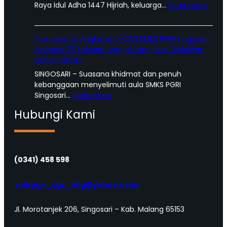
:
Raya Idul Adha 1447 Hijriah, keluarga…
Read more
T
u
m
Purnawiyata Angkatan XXXVII SMKS PGRI Singosari:
b
Melepas 221 Lulusan Unggul yang Siap Taklukkan
u
Dunia Industri
h
SINGOSARI – Suasana khidmat dan penuh
k
kebanggaan menyelimuti aula SMKS PGRI
a
:
Singosari…
Read more
n
P
K
Hubungi Kami
u
e
r
p
n
e
a
d
w
(0341) 458 598
u
i
l
y
smkpgri_sgs_mlg@yahoo.co.id
i
a
a
t
n
Jl. Morotanjek 206, Singosari – Kab. Malang 65153
a
S
A