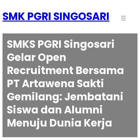
Skip
to
SMK PGRI SINGOSARI
content
SMKS PGRI Singosari
Gelar Open
Recruitment Bersama
PT Artawena Sakti
Gemilang: Jembatani
Siswa dan Alumni
Menuju Dunia Kerja