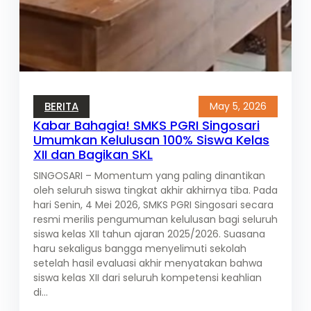
BERITA
May 5, 2026
Kabar Bahagia! SMKS PGRI Singosari
Umumkan Kelulusan 100% Siswa Kelas
XII dan Bagikan SKL
SINGOSARI – Momentum yang paling dinantikan
oleh seluruh siswa tingkat akhir akhirnya tiba. Pada
hari Senin, 4 Mei 2026, SMKS PGRI Singosari secara
resmi merilis pengumuman kelulusan bagi seluruh
siswa kelas XII tahun ajaran 2025/2026. Suasana
haru sekaligus bangga menyelimuti sekolah
setelah hasil evaluasi akhir menyatakan bahwa
siswa kelas XII dari seluruh kompetensi keahlian
di…