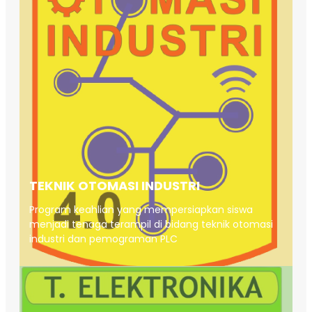
TEKNIK OTOMASI INDUSTRI
Program keahlian yang mempersiapkan siswa
menjadi tenaga terampil di bidang teknik otomasi
industri dan pemograman PLC