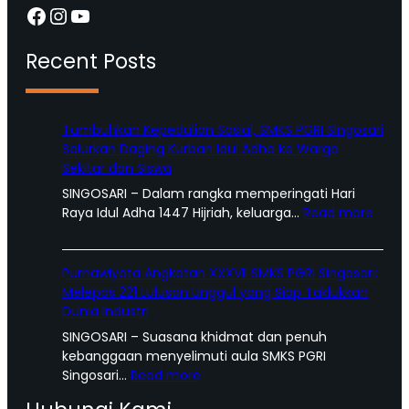
Facebook
Instagram
YouTube
Recent Posts
Tumbuhkan Kepedulian Sosial, SMKS PGRI Singosari
Salurkan Daging Kurban Idul Adha ke Warga
Sekitar dan Siswa
SINGOSARI – Dalam rangka memperingati Hari
:
Raya Idul Adha 1447 Hijriah, keluarga…
Read more
T
u
m
Purnawiyata Angkatan XXXVII SMKS PGRI Singosari:
b
Melepas 221 Lulusan Unggul yang Siap Taklukkan
u
Dunia Industri
h
SINGOSARI – Suasana khidmat dan penuh
k
kebanggaan menyelimuti aula SMKS PGRI
a
:
Singosari…
Read more
n
P
K