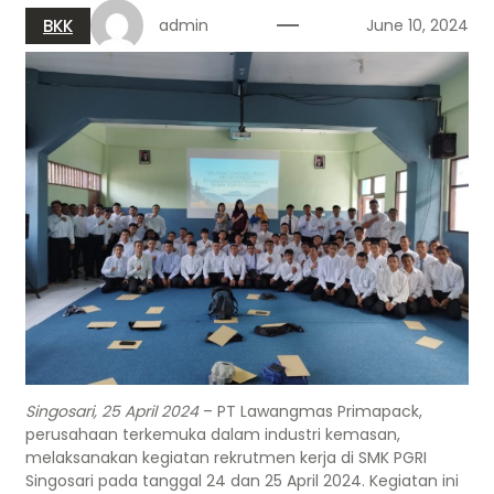
BKK
admin
June 10, 2024
Singosari, 25 April 2024
– PT Lawangmas Primapack,
perusahaan terkemuka dalam industri kemasan,
melaksanakan kegiatan rekrutmen kerja di SMK PGRI
Singosari pada tanggal 24 dan 25 April 2024. Kegiatan ini