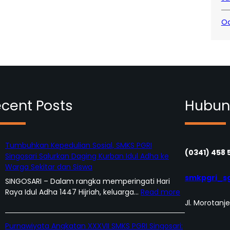
Oc
cent Posts
Hubun
Tumbuhkan Kepedulian Sosial, SMKS PGRI
(0341) 458 
Singosari Salurkan Daging Kurban Idul Adha ke
Warga Sekitar dan Siswa
smkpgri_s
SINGOSARI – Dalam rangka memperingati Hari
:
Raya Idul Adha 1447 Hijriah, keluarga…
Read more
T
Jl. Morotanj
u
m
Purnawiyata Angkatan XXXVII SMKS PGRI Singosari: