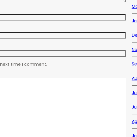
Ma
Ja
D
No
Se
e next time I comment.
Au
Ju
Ju
Ap
Ja