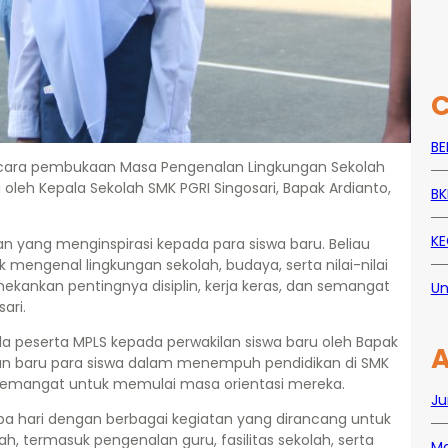
C
BE
 acara pembukaan Masa Pengenalan Lingkungan Sekolah
 oleh Kepala Sekolah SMK PGRI Singosari, Bapak Ardianto,
BK
KE
 yang menginspirasi kepada para siswa baru. Beliau
engenal lingkungan sekolah, budaya, serta nilai-nilai
enekankan pentingnya disiplin, kerja keras, dan semangat
Un
ari.
 peserta MPLS kepada perwakilan siswa baru oleh Bapak
A
nan baru para siswa dalam menempuh pendidikan di SMK
h semangat untuk memulai masa orientasi mereka.
Ju
pa hari dengan berbagai kegiatan yang dirancang untuk
, termasuk pengenalan guru, fasilitas sekolah, serta
Ma