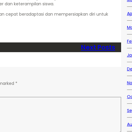
 dan keterampilan siswa.
Ap
an cepat beradaptasi dan mempersiapkan diri untuk
Ma
Fe
Next Posts
Ja
De
No
e marked
*
Oc
Se
Au