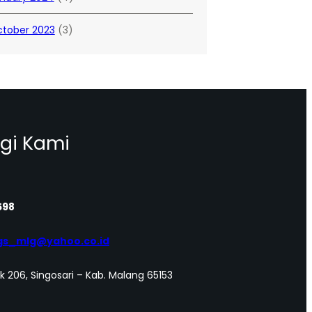
tober 2023
(3)
gi Kami
598
gs_mlg@yahoo.co.id
ek 206, Singosari – Kab. Malang 65153