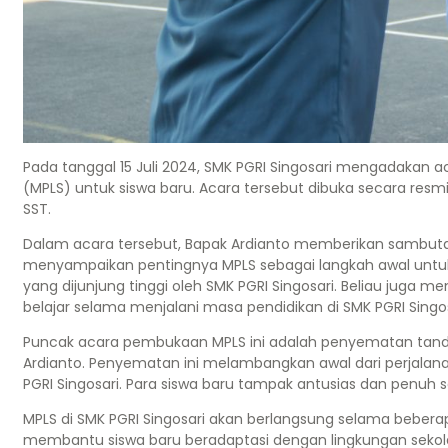
Pada tanggal 15 Juli 2024, SMK PGRI Singosari mengadakan
(MPLS) untuk siswa baru. Acara tersebut dibuka secara resmi
SST.
Dalam acara tersebut, Bapak Ardianto memberikan sambutan
menyampaikan pentingnya MPLS sebagai langkah awal untuk m
yang dijunjung tinggi oleh SMK PGRI Singosari. Beliau juga m
belajar selama menjalani masa pendidikan di SMK PGRI Singos
Puncak acara pembukaan MPLS ini adalah penyematan tanda
Ardianto. Penyematan ini melambangkan awal dari perjala
PGRI Singosari. Para siswa baru tampak antusias dan penu
MPLS di SMK PGRI Singosari akan berlangsung selama bebera
membantu siswa baru beradaptasi dengan lingkungan sekolah