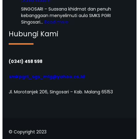
Dunia Industri
h
SINGOSARI – Suasana khidmat dan penuh
k
kebanggaan menyelimuti aula SMKS PGRI
a
:
Singosari…
Read more
n
P
K
Hubungi Kami
u
e
r
p
n
e
a
d
w
(0341) 458 598
u
i
l
y
smkpgri_sgs_mlg@yahoo.co.id
i
a
a
t
n
Jl. Morotanjek 206, Singosari – Kab. Malang 65153
a
S
A
o
n
s
g
i
k
a
a
l
© Copyright 2023
t
,
a