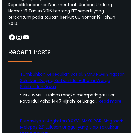
Republik Indonesia. Dan mentaati Undang Undang
Nomor 19 Tahun 2016 tentang ITE seperti yang
tercantum pada tautan berikut UU Nomor 19 Tahun
2016.
Facebook
Instagram
YouTube
Recent Posts
Tumbuhkan Kepedulian Sosial, SMKS PGRI Singosari
Salurkan Daging Kurban Idul Adha ke Warga
Sekitar dan Siswa
SINGOSARI – Dalam rangka memperingati Hari
:
Raya Idul Adha 1447 Hijriah, keluarga…
Read more
T
u
m
Purnawiyata Angkatan XXXVII SMKS PGRI Singosari:
b
Melepas 221 Lulusan Unggul yang Siap Taklukkan
u